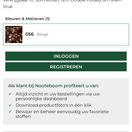
Verkrijgbaar in: 50m Rollen, 12m Double Folded, 8m Klein
Stuk
Kleuren & Motieven
(1)
056
-
Beige
INLOGGEN
REGISTREREN
Als klant bij Nooteboom profiteert u van:
Altijd inzicht in uw bestellingen via uw
persoonlijke dashboard
Download productfoto's in één klik
Bewaar en beheer eenvoudig uw favoriete
stoffen