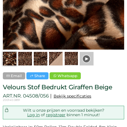
Email
Share
Whatsapp
Velours Stof Bedrukt Giraffen Beige
ART.NR.
04508/056
Bekijk specificaties
200140.0891
Wilt u onze prijzen en voorraad bekijken?
Log in
of
registreer
binnen 1 minuut!