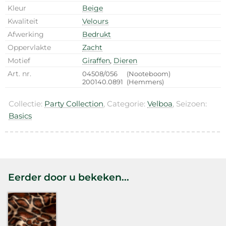
Kleur
Beige
Kwaliteit
Velours
Afwerking
Bedrukt
Oppervlakte
Zacht
Motief
Giraffen
,
Dieren
Art. nr.
04508/056
(Nooteboom)
200140.0891
(Hemmers)
Collectie:
Party Collection
, Categorie:
Velboa
, Seizoen:
Basics
Eerder door u bekeken...