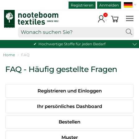
ART.-NR.
Direkt
Registrieren
Anmelden
SUC
zum
WARENKORB ANZEIGEN
Inhalt
Einkauf fortsetzen
Wonach
suchen
Hochwertige Stoffe für jeden Bedarf
Sie?
Home
FAQ
FAQ - Häufig gestellte Fragen
Registrieren und Einloggen
Ihr persönliches Dashboard
Bestellen
Muster